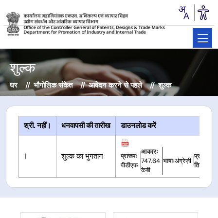
शुल्क
घर
भौगोलिक संकेत
आवेदन करने से पहले
शुल्क
श्री. नहीं।
धनवापसी की तारीख
डाउनलोड करें
आकारः
1
शुल्क का भुगतान
प्रारूपः
प्रकाशि
747.64
भाषाः
अंग्रेज़ी
पीडीएफ
तिथिः
02/
केबी